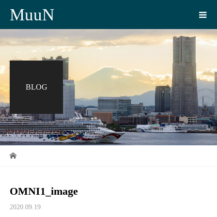
MuuN
BLOG
OMNI1_image
2020.09.19