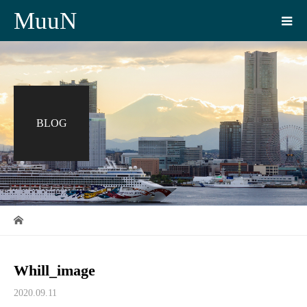
MuuN
BLOG
Whill_image
2020.09.11